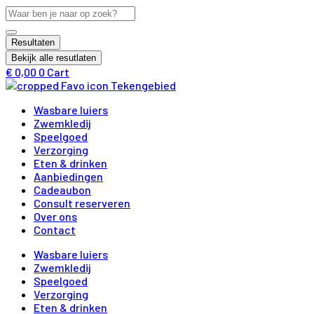
Ga
Search
naar
...
de
Resultaten
inhoud
Bekijk alle resutlaten
€
0,00
0
Cart
Wasbare luiers
Zwemkledij
Speelgoed
Verzorging
Eten & drinken
Aanbiedingen
Cadeaubon
Consult reserveren
Over ons
Contact
Wasbare luiers
Zwemkledij
Speelgoed
Verzorging
Eten & drinken