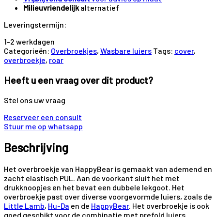
Milieuvriendelijk
alternatief
Leveringstermijn:
1-2 werkdagen
Categorieën:
Overbroekjes
,
Wasbare luiers
Tags:
cover
,
overbroekje
,
roar
Heeft u een vraag over dit product?
Stel ons uw vraag
Reserveer een consult
Stuur me op whatsapp
Beschrijving
Het overbroekje van HappyBear is gemaakt van ademend en
zacht elastisch PUL. Aan de voorkant sluit het met
drukknoopjes en het bevat een dubbele lekgoot. Het
overbroekje past over diverse voorgevormde luiers, zoals de
Little Lamb
,
Hu-Da
en de
HappyBear
. Het overbroekje is ook
goed geschikt voor de combinatie met prefold luiers.