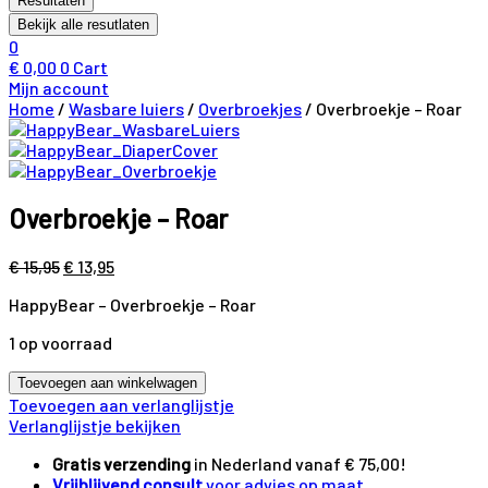
Resultaten
Bekijk alle resutlaten
0
€
0,00
0
Cart
Mijn account
Home
/
Wasbare luiers
/
Overbroekjes
/ Overbroekje – Roar
Overbroekje – Roar
Original
Current
€
15,95
€
13,95
price
price
HappyBear – Overbroekje – Roar
was:
is:
€ 15,95.
€ 13,95.
1 op voorraad
Overbroekje
Toevoegen aan winkelwagen
-
Toevoegen aan verlanglijstje
Roar
Verlanglijstje bekijken
aantal
Gratis verzending
in Nederland vanaf € 75,00!
Vrijblijvend consult
voor advies op maat