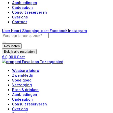
Aanbiedingen
Cadeaubon
Consult reserveren
Over ons
Contact
User
Heart
Shopping-cart
Facebook
Instagram
Search
...
Resultaten
Bekijk alle resutlaten
€
0,00
0
Cart
Wasbare luiers
Zwemkledij
Speelgoed
Verzorging
Eten & drinken
Aanbiedingen
Cadeaubon
Consult reserveren
Over ons