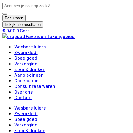
Ga
Search
naar
...
de
Resultaten
inhoud
Bekijk alle resutlaten
€
0,00
0
Cart
Wasbare luiers
Zwemkledij
Speelgoed
Verzorging
Eten & drinken
Aanbiedingen
Cadeaubon
Consult reserveren
Over ons
Contact
Wasbare luiers
Zwemkledij
Speelgoed
Verzorging
Eten & drinken