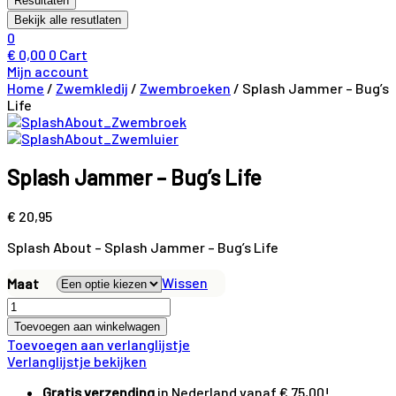
Resultaten
Bekijk alle resutlaten
0
€
0,00
0
Cart
Mijn account
Home
/
Zwemkledij
/
Zwembroeken
/ Splash Jammer – Bug’s
Life
Splash Jammer – Bug’s Life
€
20,95
Splash About – Splash Jammer – Bug’s Life
Wissen
Maat
Splash
Jammer
Toevoegen aan winkelwagen
-
Toevoegen aan verlanglijstje
Bug's
Verlanglijstje bekijken
Life
aantal
Gratis verzending
in Nederland vanaf € 75,00!