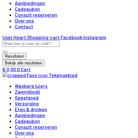
Aanbiedingen
Cadeaubon
Consult reserveren
Over ons
Contact
User
Heart
Shopping-cart
Facebook
Instagram
Search
...
Resultaten
Bekijk alle resutlaten
€
0,00
0
Cart
Wasbare luiers
Zwemkledij
Speelgoed
Verzorging
Eten & drinken
Aanbiedingen
Cadeaubon
Consult reserveren
Over ons